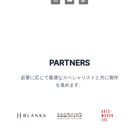
n
o
i
s
u
n
t
t
k
a
u
g
b
r
e
a
m
PARTNERS
必要に応じて最適なスペシャリストと共に製作
を進めます。