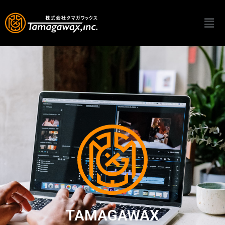
内
Men
容
を
ス
キ
ッ
プ
TAMAGAWAX