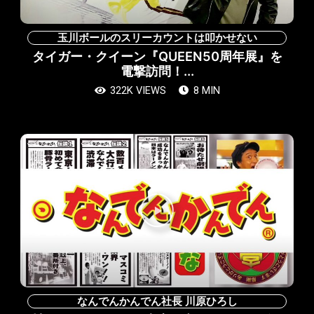
玉川ボールのスリーカウントは叩かせない
タイガー・クイーン『QUEEN50周年展』を
電撃訪問！...
322K VIEWS
8 MIN
動
画
再
生
なんでんかんでん社長 川原ひろし