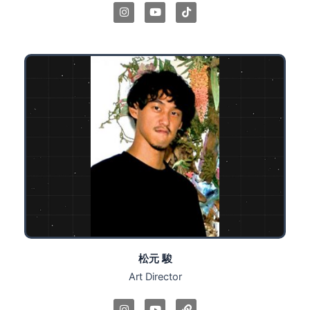
I
Y
T
n
o
i
s
u
k
t
t
t
a
u
o
g
b
k
r
e
a
m
松元 駿
Art Director
I
Y
L