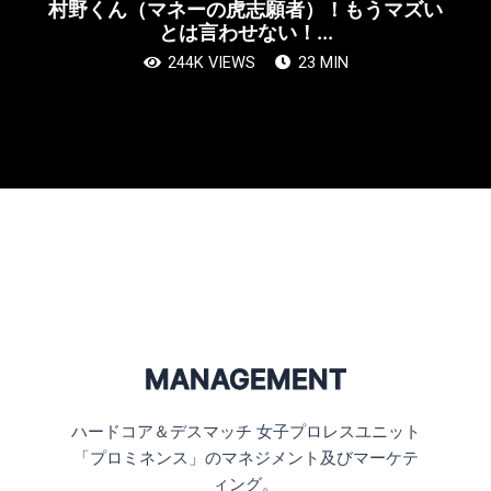
村野くん（マネーの虎志願者）！もうマズい
とは言わせない！...
244K VIEWS
23 MIN
MANAGEMENT
ハードコア＆デスマッチ 女子プロレスユニット
「プロミネンス」のマネジメント及びマーケテ
ィング。