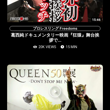
再
生
プロレスリング Freedoms
葛西純ドキュメンタリー映画『狂猿』舞台挨
拶で...
20K VIEWS
15 MIN
動
画
再
生